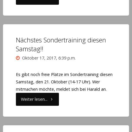
schlägt
Tabellenzweiten
Kesselheim
Nächstes Sondertraining diesen
Samstag!!
mit
Oktober 17, 2017, 6:39 p.m.
5:3"
Es gibt noch freie Plätze im Sondertraining diesen
Samstag, den 21. Oktober (14-17 Uhr). Wer
mitmachen möchte, meldet sich bei Harald an.
"Nächstes
Weiter lesen...
Sondertraining
diesen