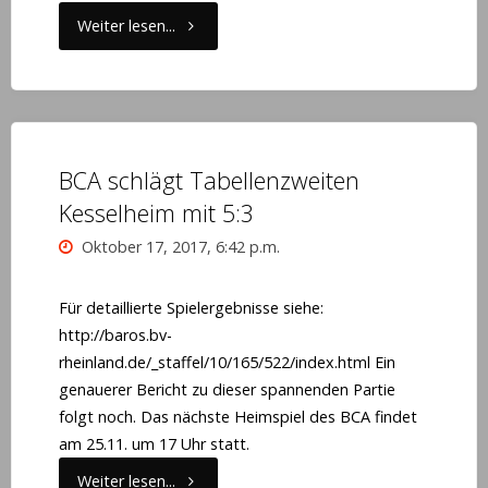
"BCA
Weiter lesen...
begrüßt
neue
Jugendtrainer"
BCA schlägt Tabellenzweiten
Kesselheim mit 5:3
Oktober 17, 2017, 6:42 p.m.
Für detaillierte Spielergebnisse siehe:
http://baros.bv-
rheinland.de/_staffel/10/165/522/index.html Ein
genauerer Bericht zu dieser spannenden Partie
folgt noch. Das nächste Heimspiel des BCA findet
am 25.11. um 17 Uhr statt.
"BCA
Weiter lesen...