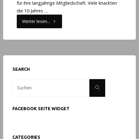
für ihre langjährige Mitgliedschaft. Viele knackten
die 10-Jahres …
"Nikolausbesuch
Weiter lesen...
beim
BC
Altenkirchen"
SEARCH
Suche
Suchen
nach:
FACEBOOK SEITE WIDGET
CATEGORIES