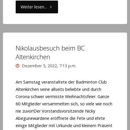
"Das
Weiter lesen...
letzte
Turnier
im
Nikolausbesuch beim BC
Altenkirchen
Jahr
Dezember 5, 2022, 7:13 p.m.
2022"
Am Samstag veranstaltete der Badminton Club
Altenkirchen seine allseits beliebte und durch
Corona schwer vermisste Weihnachtsfeier. Ganze
60 Mitglieder versammelten sich, so viele wie noch
nie zuvor!Der Vorstandsvorsitzende Nicky
Abegunewardene eröffnete die Fete und ehrte
einige Mitglieder mit Urkunde und kleinem Präsent