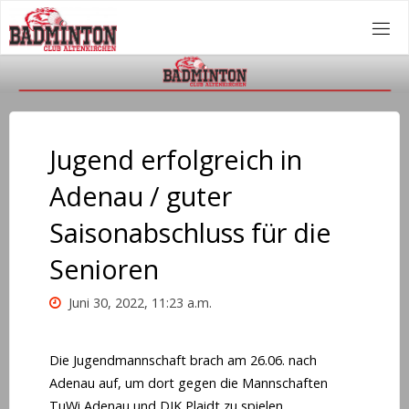
Zum
Inhalt
springen
Jugend erfolgreich in
Adenau / guter
Saisonabschluss für die
Senioren
Juni 30, 2022, 11:23 a.m.
Die Jugendmannschaft brach am 26.06. nach
Adenau auf, um dort gegen die Mannschaften
TuWi Adenau und DJK Plaidt zu spielen.